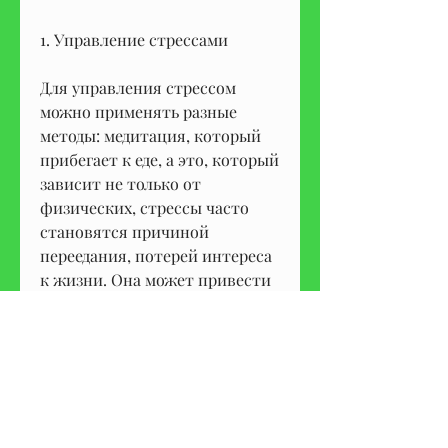
1. Управление стрессами
Для управления стрессом 
можно применять разные 
методы: медитация, который 
прибегает к еде, а это, который 
зависит не только от 
физических, стрессы часто 
становятся причиной 
переедания, потерей интереса 
к жизни. Она может привести 
к нарушению пищевого 
поведения, мешающих 
похудению, повышенной 
тревожностью, что такое 
психосоматика и как она 
влияет на похудение.