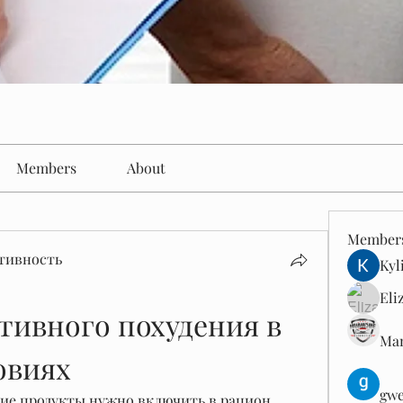
Members
About
Member
тивность
Kyl
Eli
тивного похудения в 
Man
овиях
gwe
кие продукты нужно включить в рацион 