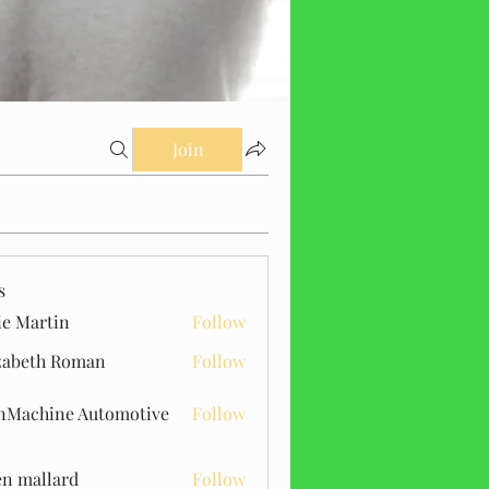
Join
s
ie Martin
Follow
zabeth Roman
Follow
Machine Automotive
Follow
n mallard
Follow