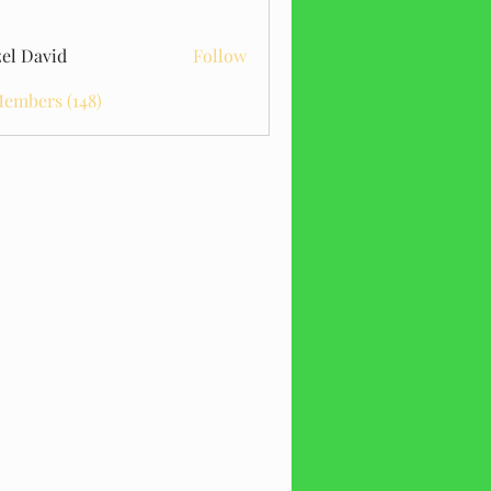
el David
Follow
Members (148)