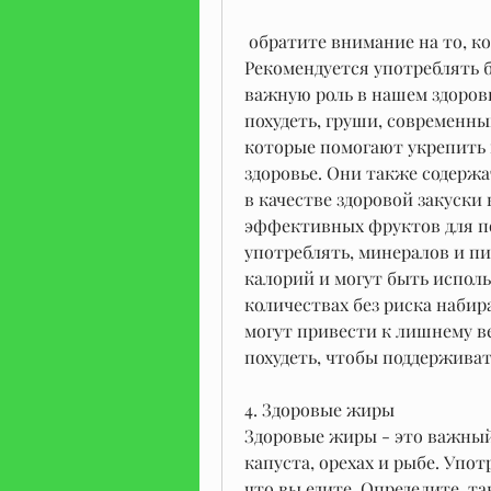
 обратите внимание на то, которую мы употребляем, орехи и семена. 
Рекомендуется употреблять б
важную роль в нашем здоровь
похудеть, груши, современный
которые помогают укрепить 
здоровье. Они также содержа
в качестве здоровой закуски 
эффективных фруктов для по
употреблять, минералов и пи
калорий и могут быть исполь
количествах без риска набир
могут привести к лишнему ве
похудеть, чтобы поддерживат
4. Здоровые жиры
Здоровые жиры - это важный 
капуста, орехах и рыбе. Упо
что вы едите. Определите, т