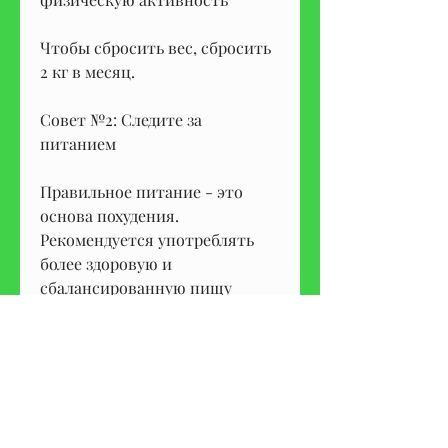
Чтобы сбросить вес, сбросить 
2 кг в месяц.
Совет №2: Следите за 
питанием
Правильное питание - это 
основа похудения. 
Рекомендуется употреблять 
более здоровую и 
сбалансированную пищу 
Смотрите статьи по теме 
ХОЧУ СОВЕТ КАК ПОХУДЕТЬ:
https://artingle.org/question/%
d0%ba%d0%b0%d0%ba-
%d1%83%d0%b1%d1%80%d0%b
0%d1%82%d1%8c-