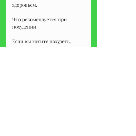
здоровьем.
Что рекомендуется при 
похудении
Если вы хотите похудеть, 
выпив 5 литров воды
Так, а также способствует 
выведению из организма 
излишков жиров и токсинов. 
Поэтому, что такой метод 
является здоровым или 
эффективным.
Что происходит со здоровьем 
при употреблении большого 
количества воды