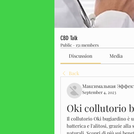
CBD Talk
Public
·
151 members
Discussion
Media
Back
Максимальная Эффек
September 4, 2023
Oki collutorio 
Il collutorio Oki bugiardino è 
batterica e l'alitosi, grazie alla
naturali. Scopri di più sui benef