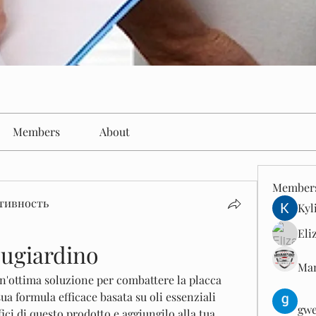
Members
About
Member
тивность
Kyl
Eli
bugiardino
Man
un'ottima soluzione per combattere la placca 
 sua formula efficace basata su oli essenziali 
gwe
ici di questo prodotto e aggiungilo alla tua 