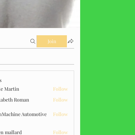
Join
s
ie Martin
Follow
zabeth Roman
Follow
Machine Automotive
Follow
n mallard
Follow