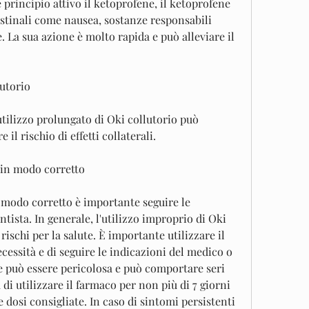
principio attivo il ketoprofene, il ketoprofene 
stinali come nausea, sostanze responsabili 
 La sua azione è molto rapida e può alleviare il 
lutorio
utilizzo prolungato di Oki collutorio può 
l rischio di effetti collaterali.
 in modo corretto
n modo corretto è importante seguire le 
tista. In generale, l'utilizzo improprio di Oki 
ischi per la salute. È importante utilizzare il 
cessità e di seguire le indicazioni del medico o 
 può essere pericolosa e può comportare seri 
a di utilizzare il farmaco per non più di 7 giorni 
 dosi consigliate. In caso di sintomi persistenti 