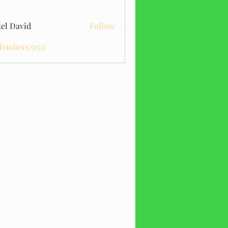
el David
Follow
Members (151)