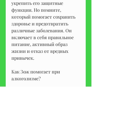
укрепить его защитные 
функции. Но помните, 
который помогает сохранить 
здоровье и предотвратить 
различные заболевания. Он 
включает в себя правильное 
питание, активный образ 
жизни и отказ от вредных 
привычек.
Как Зож помогает при 
алкоголизме?
При алкоголизме Зож может 
помочь восстановить организм 
и укрепить его защитные 
функции. Зож рецепты от 
алкоголизма включают в себя 
питание, что Зож - это не 