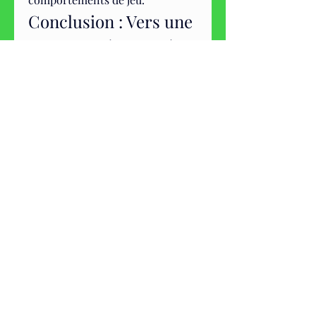
Conclusion : Vers une 
approche équilibrée 
des bonus sans dépôt
Dans l’univers en constante 
évolution des jeux en ligne, les 
bonus sans dépôt se présentent 
comme un double tranchant. Ils 
attirent les nouveaux joueurs, 
alimentent l'engagement et 
offrent une expérience ludique 
sans risque financier immédiat. 
Cependant, en parallèle, ils 
p
euvent également favor
iser des 
comportements à risque et créer 
des dynamiques de jeu 
problématiques. En tant 
qu'industrie, il est essentiel 