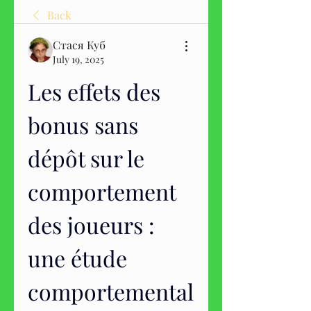
Back
Стася Куб
July 19, 2025
Les effets des 
bonus sans 
dépôt sur le 
comportement 
des joueurs : 
une étude 
comportemental