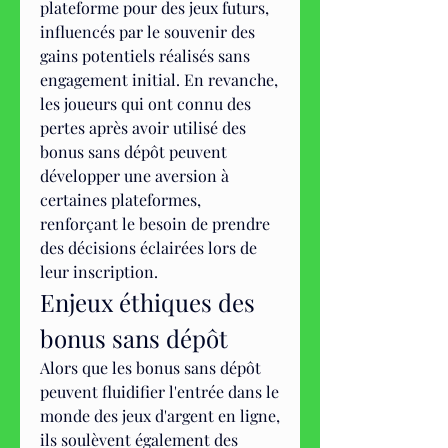
plateforme pour des jeux futurs, 
influencés par le souvenir des 
gains potentiels réalisés sans 
engagement initial. En revanche, 
les joueurs qui ont connu des 
pertes après avoir utilisé des 
bonus sans dépôt peuvent 
développer une aversion à 
certaines plateformes, 
renforçant le besoin de prendre 
des décisions éclairées lors de 
leur inscription.
Enjeux éthiques des 
bonus sans dépôt
Alors que les bonus sans dépôt 
peuvent fluidifier l'entrée dans le 
monde des jeux d'argent en ligne, 
ils soulèvent également des 