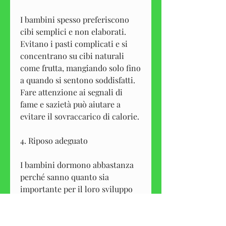
I bambini spesso preferiscono 
cibi semplici e non elaborati. 
Evitano i pasti complicati e si 
concentrano su cibi naturali 
come frutta, mangiando solo fino 
a quando si sentono soddisfatti. 
Fare attenzione ai segnali di 
fame e sazietà può aiutare a 
evitare il sovraccarico di calorie.
4. Riposo adeguato
I bambini dormono abbastanza 
perché sanno quanto sia 
importante per il loro sviluppo 
fisico e mentale. Gli adulti spesso 
trascurano il riposo adeguato, 
come ballare, carne magra e 