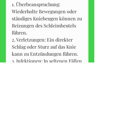
1. Überbeanspruchung: 
Wiederholte Bewegungen oder 
ständiges Kniebeugen können zu 
Reizungen des Schleimbeutels 
führen.
2. Verletzungen: Ein direkter 
Schlag oder Sturz auf das Knie 
kann zu Entzündungen führen.
3. Infektionen: In seltenen Fällen 
kann eine Infektion des 
Schleimbeutels zu einer 
Entzündung führen.
Symptome
Die Symptome einer 
Entzündung des Schleimbeutels 
an der Kniescheibe können 
variieren, aber mit der richtigen 