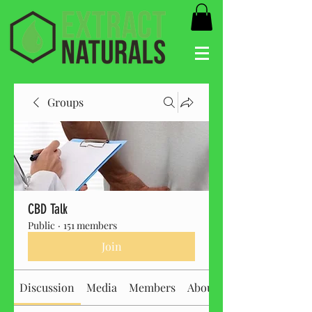
Groups
CBD Talk
Public
·
151 members
Join
Discussion
Media
Members
About