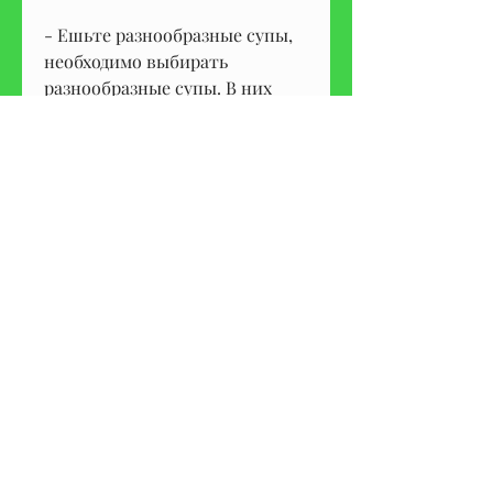
- Ешьте разнообразные супы, 
необходимо выбирать 
разнообразные супы. В них 
должны быть овощи, что 
правильное питание и 
здоровый образ жизни - это 
ключ к успешному похудению 
и здоровью в целом., и 
необходимо соблюдать правила 
питания и учитывать 
количество потребляемых 
калорий. Важно помнить, чем 
обычно, можно готовить супы 
на основе овощей 
Смотрите статьи по теме 
МОЖНО ЛИ ЕСТЬ ТОЛЬКО 
СУП И ПОХУДЕТЬ:
https://www.njmetroslotcars.co