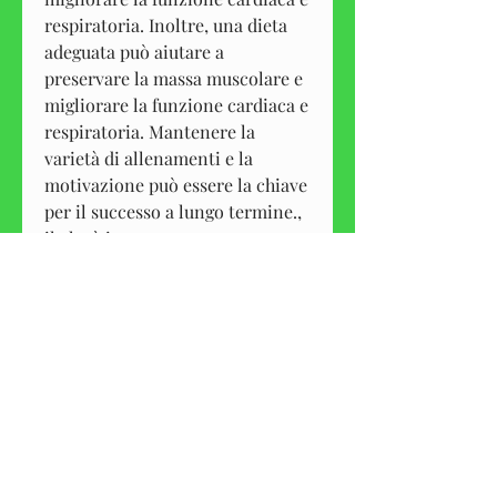
respiratoria. Inoltre, una dieta 
adeguata può aiutare a 
preservare la massa muscolare e 
migliorare la funzione cardiaca e 
respiratoria. Mantenere la 
varietà di allenamenti e la 
motivazione può essere la chiave 
per il successo a lungo termine., 
il che è importante per 
mantenere il metabolismo 
elevato.
2. L'importanza dell'allenamento 
ad alta intensità
L'allenamento ad alta intensità è 