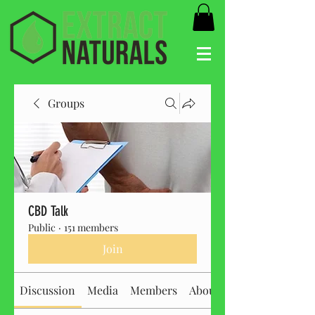
Groups
CBD Talk
Public
·
151 members
Join
Discussion
Media
Members
About