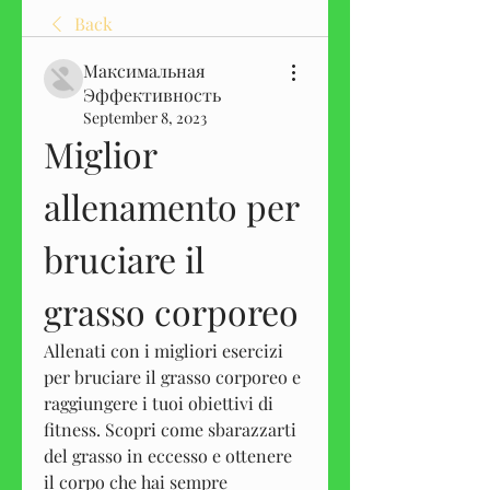
Back
Максимальная
Эффективность
September 8, 2023
Miglior 
allenamento per 
bruciare il 
grasso corporeo
Allenati con i migliori esercizi 
per bruciare il grasso corporeo e 
raggiungere i tuoi obiettivi di 
fitness. Scopri come sbarazzarti 
del grasso in eccesso e ottenere 
il corpo che hai sempre 