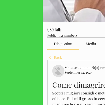
CBD Talk
Public
·
151 members
Discussion
Media
Back
Максимальная Эффек
September 12, 2023
Come dimagrire 
Scopri i migliori consigli e met
efficace. Riduci il grasso in ecc
in soli pochi passi. Segui i nostr