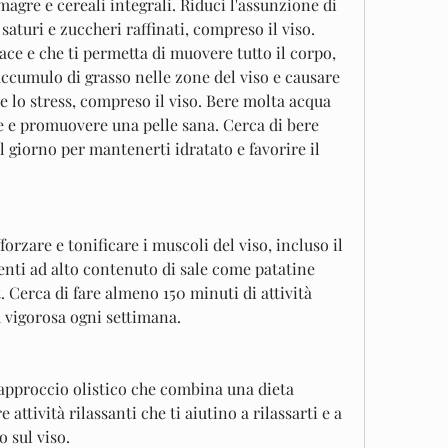
magre e cereali integrali. Riduci l'assunzione di 
saturi e zuccheri raffinati, compreso il viso. 
piace e che ti permetta di muovere tutto il corpo, 
'accumulo di grasso nelle zone del viso e causare 
e lo stress, compreso il viso. Bere molta acqua 
re e promuovere una pelle sana. Cerca di bere 
 giorno per mantenerti idratato e favorire il 
forzare e tonificare i muscoli del viso, incluso il 
enti ad alto contenuto di sale come patatine 
. Cerca di fare almeno 150 minuti di attività 
à vigorosa ogni settimana.
approccio olistico che combina una dieta 
 attività rilassanti che ti aiutino a rilassarti e a 
 sul viso.