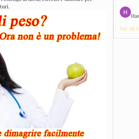
turi.
Haz
See All 