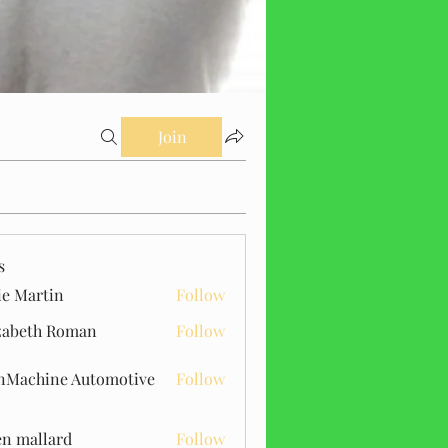
Join
s
ie Martin
Follow
zabeth Roman
Follow
Machine Automotive
Follow
n mallard
Follow