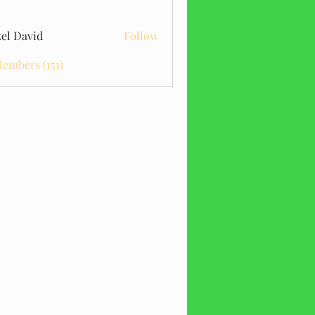
el David
Follow
Members (151)