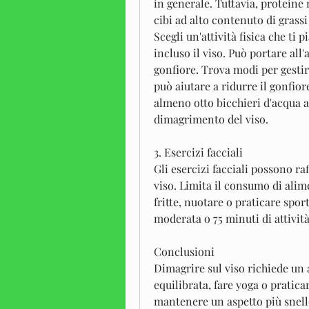
in generale. Tuttavia, proteine 
cibi ad alto contenuto di grassi 
Scegli un'attività fisica che ti 
incluso il viso. Può portare all
gonfiore. Trova modi per gestir
può aiutare a ridurre il gonfio
almeno otto bicchieri d'acqua al
dimagrimento del viso.
3. Esercizi facciali
Gli esercizi facciali possono raf
viso. Limita il consumo di alim
fritte, nuotare o praticare sport
moderata o 75 minuti di attivit
Conclusioni
Dimagrire sul viso richiede un 
equilibrata, fare yoga o praticare
mantenere un aspetto più snello