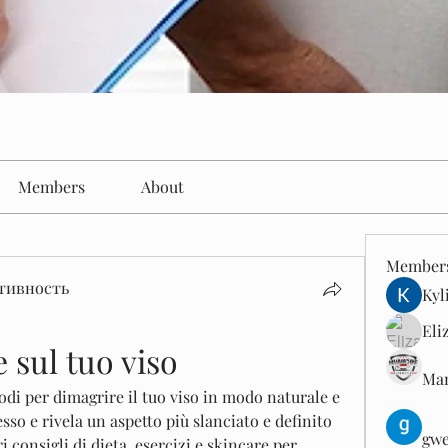
Members
About
Member
тивность
Kyl
Eli
sul tuo viso
Man
odi per dimagrire il tuo viso in modo naturale e 
esso e rivela un aspetto più slanciato e definito 
gwe
i consigli di dieta, esercizi e skincare per 