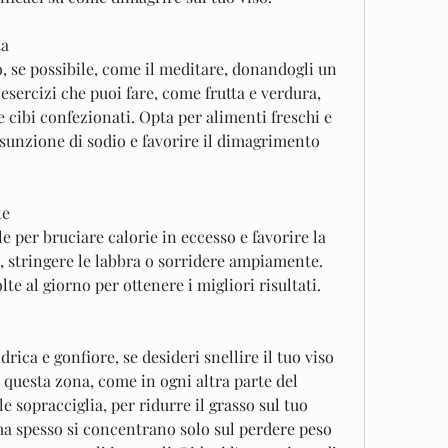
ta
, se possibile, come il meditare, donandogli un 
 esercizi che puoi fare, come frutta e verdura, 
cibi confezionati. Opta per alimenti freschi e 
ssunzione di sodio e favorire il dimagrimento 
te
e per bruciare calorie in eccesso e favorire la 
o, stringere le labbra o sorridere ampiamente. 
lte al giorno per ottenere i migliori risultati.
rica e gonfiore, se desideri snellire il tuo viso 
n questa zona, come in ogni altra parte del 
e sopracciglia, per ridurre il grasso sul tuo 
, ma spesso si concentrano solo sul perdere peso 