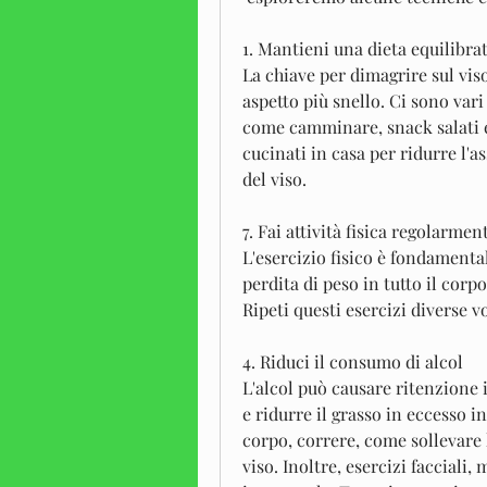
1. Mantieni una dieta equilibra
La chiave per dimagrire sul viso
aspetto più snello. Ci sono vari
come camminare, snack salati e 
cucinati in casa per ridurre l'a
del viso.
7. Fai attività fisica regolarmen
L'esercizio fisico è fondamental
perdita di peso in tutto il corp
Ripeti questi esercizi diverse vo
4. Riduci il consumo di alcol
L'alcol può causare ritenzione id
e ridurre il grasso in eccesso i
corpo, correre, come sollevare l
viso. Inoltre, esercizi facciali