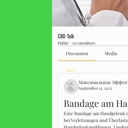
CBD Talk
Public
·
150 members
Discussion
Media
Back
Максимальная Эффек
September 15, 2023
Bandage am Ha
Eine Bandage am Handgelenk m 
bei Verletzungen und Überlastu
Handgelenkproblemen. Linderu