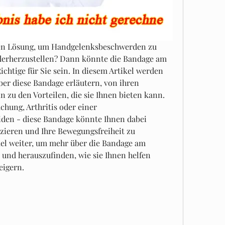
ven Lösung, um Handgelenksbeschwerden zu 
ederherzustellen? Dann könnte die Bandage am 
htige für Sie sein. In diesem Artikel werden 
ber diese Bandage erläutern, von ihren 
 zu den Vorteilen, die sie Ihnen bieten kann. 
chung, Arthritis oder einer 
en - diese Bandage könnte Ihnen dabei 
zieren und Ihre Bewegungsfreiheit zu 
kel weiter, um mehr über die Bandage am 
nd herauszufinden, wie sie Ihnen helfen 
eigern.