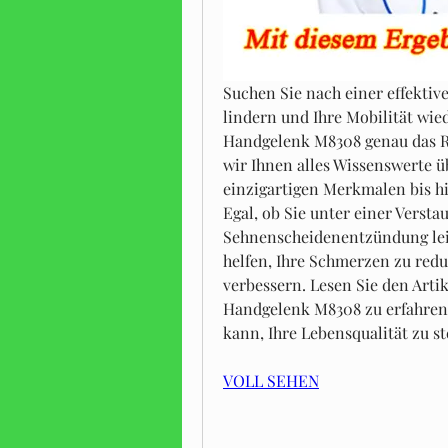
Suchen Sie nach einer effekti
lindern und Ihre Mobilität wi
Handgelenk M8308 genau das Ric
wir Ihnen alles Wissenswerte ü
einzigartigen Merkmalen bis hin
Egal, ob Sie unter einer Verstau
Sehnenscheidenentzündung leid
helfen, Ihre Schmerzen zu redu
verbessern. Lesen Sie den Arti
Handgelenk M8308 zu erfahren u
kann, Ihre Lebensqualität zu st
VOLL SEHEN