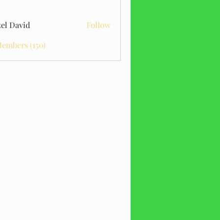
el David
Follow
Members (150)