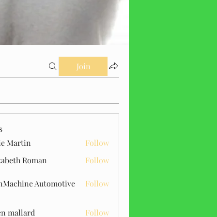
Join
s
ie Martin
Follow
zabeth Roman
Follow
Machine Automotive
Follow
n mallard
Follow