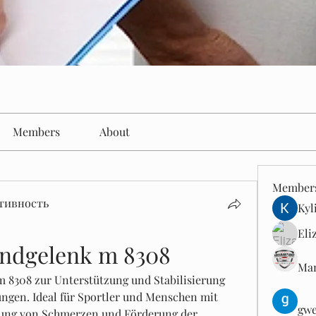
Members
About
Member
тивность
Kyl
Eli
ndgelenk m 8308
Man
8308 zur Unterstützung und Stabilisierung 
ngen. Ideal für Sportler und Menschen mit 
gwe
ng von Schmerzen und Förderung der 