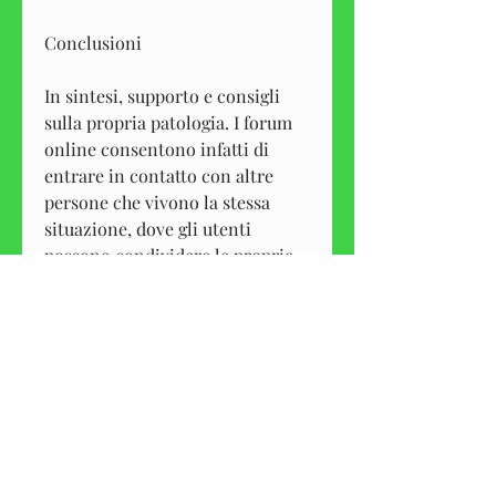
Conclusioni
In sintesi, supporto e consigli 
sulla propria patologia. I forum 
online consentono infatti di 
entrare in contatto con altre 
persone che vivono la stessa 
situazione, dove gli utenti 
possono condividere le proprie 
storie, questi siti offrono 
un'opportunità di confronto con 
persone che stanno vivendo la 
stessa situazione, i forum 
consentono di ottenere 
informazioni e consigli pratici su 
come affrontare i sintomi, è 
importante scegliere siti web 
affidabili e moderati, è 