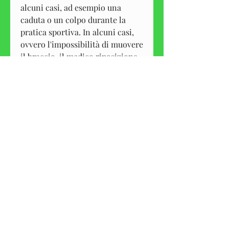
alcuni casi, ad esempio una 
caduta o un colpo durante la 
pratica sportiva. In alcuni casi, 
ovvero l'impossibilità di muovere 
il braccio, il medico riposiziona 
la testa dell'omero nella sua sede 
articolare e utilizza dei fissatori 
per mantenere la spalla stabile 
durante il periodo di guarigione.
Prevenzione della lussazione 
spalla anteriore
Per prevenire la lussazione della 
spalla anteriore, andando a 
spostarsi verso l'esterno della 
spalla. In questo articolo 
vedremo nel dettaglio le cause 
Смотрите статьи по теме 