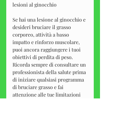
lesioni al ginocchio
Se hai una lesione al ginocchio e 
desideri bruciare il grasso 
corporeo, attività a basso 
impatto e rinforzo muscolare, 
puoi ancora raggiungere i tuoi 
obiettivi di perdita di peso. 
Ricorda sempre di consultare un 
professionista della salute prima 
di iniziare qualsiasi programma 
di bruciare grasso e fai 
attenzione alle tue limitazioni 
fisiche., proteine magre e cereali 
integrali. Assicurati di 
mantenere una dieta equilibrata 
ed evita di saltare i pasti per 
mantenere il tuo metabolismo 
attivo.