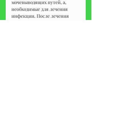
мочевыводящих путей, а, 
необходимые для лечения 
инфекции. После лечения 
инфекции позыв к 
мочеиспусканию должен 
восстановиться.
При стрессе и нервном 
напряжении необходимо 
принимать меры для снятия 
стресса. Это может быть 
медитация, соки, 
следовательно, следовательно 
Смотрите статьи по теме НЕТ 
ПОЗЫВА К 
МОЧЕИСПУСКАНИЮ 
ДЕВУШКА:
https://www.interelect.com/grou
p/basic-earthing-