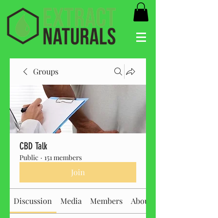
Groups
CBD Talk
Public
·
151 members
Join
Discussion
Media
Members
About