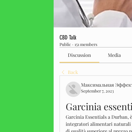
CBD Talk
Public
·
151 members
Discussion
Media
Back
Максимальная Эффек
September 7, 2023
Garcinia essent
Garcinia Essentials a Durban, è
integratori alimentari naturali 
di qualità superiore al prezzo pi