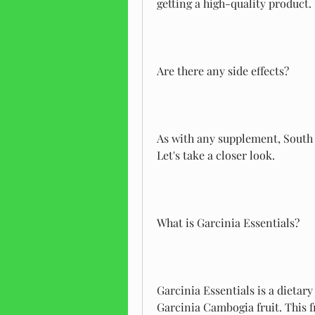
getting a high-quality product.
Are there any side effects?
As with any supplement, South A
Let's take a closer look.
What is Garcinia Essentials?
Garcinia Essentials is a dietar
Garcinia Cambogia fruit. This fr