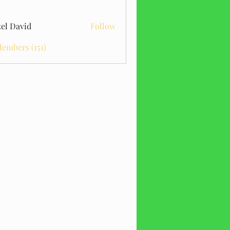
el David
Follow
Members (151)