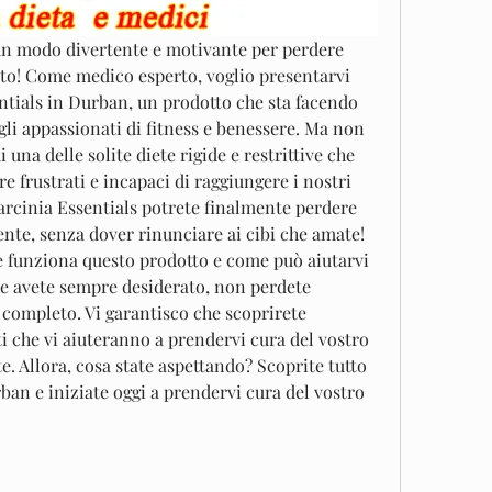
 un modo divertente e motivante per perdere 
usto! Come medico esperto, voglio presentarvi 
entials in Durban, un prodotto che sta facendo 
gli appassionati di fitness e benessere. Ma non 
una delle solite diete rigide e restrittive che 
e frustrati e incapaci di raggiungere i nostri 
Garcinia Essentials potrete finalmente perdere 
nte, senza dover rinunciare ai cibi che amate! 
e funziona questo prodotto e come può aiutarvi 
he avete sempre desiderato, non perdete 
o completo. Vi garantisco che scoprirete 
i che vi aiuteranno a prendervi cura del vostro 
. Allora, cosa state aspettando? Scoprite tutto 
ban e iniziate oggi a prendervi cura del vostro 