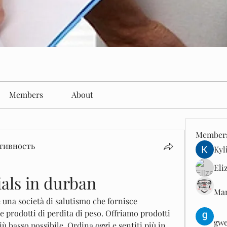
Members
About
Member
тивность
Kyl
Eli
ials in durban
Man
 una società di salutismo che fornisce 
e prodotti di perdita di peso. Offriamo prodotti 
gwe
ù basso possibile. Ordina oggi e sentiti più in 