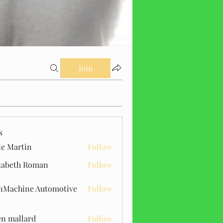
Join
s
ie Martin
Follow
zabeth Roman
Follow
Machine Automotive
Follow
n mallard
Follow