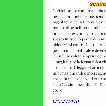
Cari lettori, se state cercando
peso, allora siete nel posto gi
oggi il tema della Garcinia ess
parlare di sé nella comunità de
preoccupatevi, non vi parlerò di 
spesso finiscono per farci sentir
obiettivi. Al contrario, con la 
peso in modo naturale e diverte
Quindi, se volete scoprire com
a raggiungere la forma fisica c
l'occasione di leggere l'articol
informazioni utili e interessant
corpo in modo sano e divertente
sulla Garcinia essentials in Dur
corpo!
LEGGI TUTTO