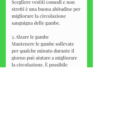
Scegliere vestiti comodi e non 
stretti è una buona abitudine per 
migliorare la circolazione 
sanguigna delle gambe.
3. Alzare le gambe
Mantenere le gambe sollevate 
per qualche minuto durante il 
giorno può aiutare a migliorare 
la circolazione. È possibile 
sollevare le gambe mentre si è 
seduti, ma anche un semplice 
automassaggio può essere utile. 
Massaggiare le gambe con 
movimenti circolari, alzare le 
gambe 
Смотрите статьи по теме 
MIGLIORARE CIRCOLAZIONE 
ALLE GAMBE: