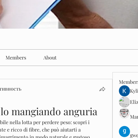
Members
About
Member
тивность
Kyl
Eli
olo mangiando anguria
Man
ile nella lotta per perdere peso: scopri i 
te e ricco di fibre, che può aiutarti a 
gwe
 dimagrimento in modo naturale e gustoso. 