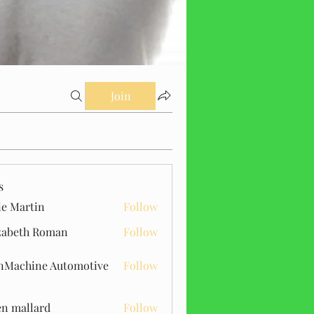
Join
s
ie Martin
Follow
zabeth Roman
Follow
Machine Automotive
Follow
n mallard
Follow