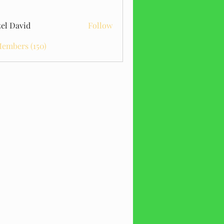
el David
Follow
Members (150)