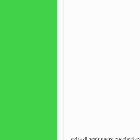
 evita di aggiungere zuccheri extra o dolcificanti per mantenere basso il 