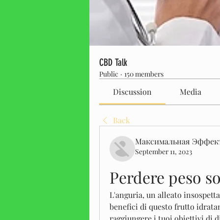
CBD Talk
Public
·
150 members
Discussion
Media
Back
Максимальная Эффек
September 11, 2023
Perdere peso s
L'anguria, un alleato insospettab
benefici di questo frutto idratan
raggiungere i tuoi obiettivi di