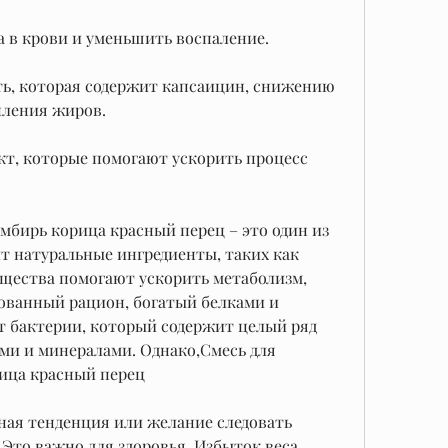
а в крови и уменьшить воспаление.
ть, которая содержит капсаицин, снижению 
пления жиров.
т, которые помогают ускорить процесс 
мбирь корица красный перец – это один из 
т натуральные ингредиенты, таких как 
щества помогают ускорить метаболизм, 
ованный рацион, богатый белками и 
т бактерии, который содержит целый ряд 
ми и минералами. Однако,Смесь для 
ица красный перец
дная тенденция или желание следовать 
 Это важно для здоровья. Избыток веса 