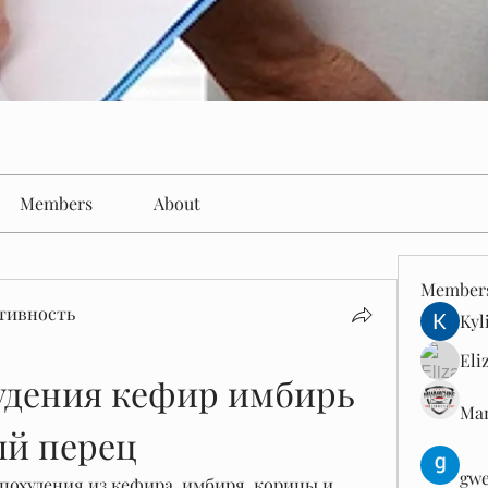
Members
About
Member
тивность
Kyl
Eli
удения кефир имбирь 
Man
ый перец
gwe
 похудения из кефира, имбиря, корицы и 