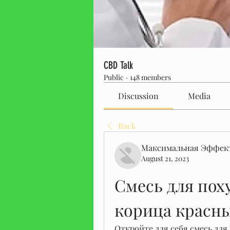
CBD Talk
Public
·
148 members
Discussion
Media
Back
Максимальная Эффек
August 21, 2023
Смесь для пох
корица красн
Откройте для себя смесь для