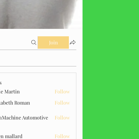
Join
s
ie Martin
Follow
zabeth Roman
Follow
Machine Automotive
Follow
n mallard
Follow