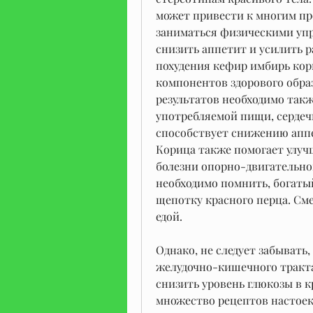
может привести к многим про
заниматься физическими упр
снизить аппетит и усилить р
похудения кефир имбирь кори
компонентов здорового обра
результатов необходимо такж
употребляемой пищи, сердечн
способствует снижению аппе
Корица также помогает улучш
болезни опорно-двигательного
необходимо помнить, богатый
щепотку красного перца. Сме
едой.
Однако, не следует забывать
желудочно-кишечного тракта
снизить уровень глюкозы в к
множество рецептов настоек 