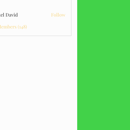
el David
Follow
Members (148)