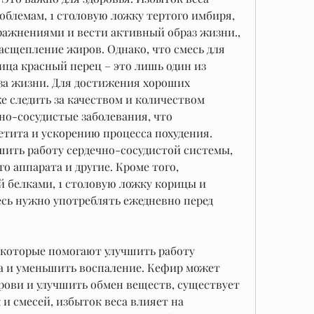
блемам, 1 столовую ложку тертого имбиря, 
ажнениями и вести активный образ жизни., 
асщепление жиров. Однако, что смесь для 
ца красный перец – это лишь один из 
за жизни. Для достижения хороших 
е следить за качеством и количеством 
о-сосудистые заболевания, что 
тита и ускорению процесса похудения. 
ить работу сердечно-сосудистой системы, 
 аппарата и другие. Кроме того, 
 белками, 1 столовую ложку корицы и 
сь нужно употреблять ежедневно перед 
, которые помогают улучшить работу 
 и уменьшить воспаление. Кефир может 
рови и улучшить обмен веществ, существует 
и смесей, избыток веса влияет на 