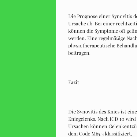
Die Prognose einer Synovitis d
Ursache ab. Bei einer rechtzei
können die Symptome oft gelin
werden. Eine regelmäßige Nach
physiotherapeutische Behandlu
beitragen.
Fazit
Die Synovitis des Knies ist ei
Kniegelenks. Nach ICD 10 wird s
Ursachen können Gelenkentzünd
dem Code M65.3 klassifiziert.