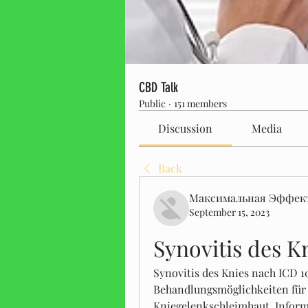
CBD Talk
Public
·
151 members
Discussion
Media
Back
Максимальная Эффек
September 15, 2023
Synovitis des K
Synovitis des Knies nach ICD 
Behandlungsmöglichkeiten für 
Kniegelenkschleimhaut. Inform