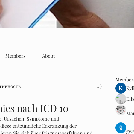
Members
About
Member
тивность
Kyl
Eli
nies nach ICD 10
Man
10: Ursachen, Symptome und 
diese entzündliche Erkrankung der 
gwe
ieren Sie sich über Diagnoseverfahren und 