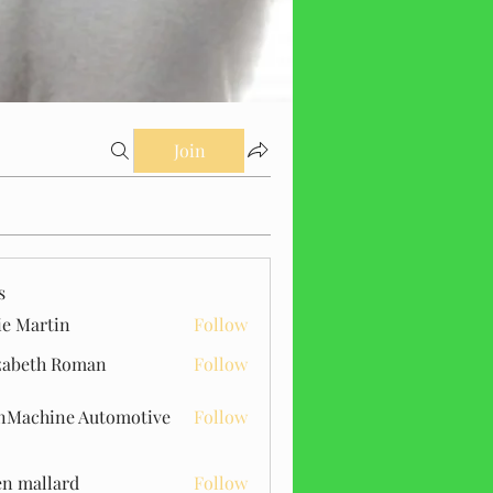
Join
s
ie Martin
Follow
zabeth Roman
Follow
Machine Automotive
Follow
n mallard
Follow