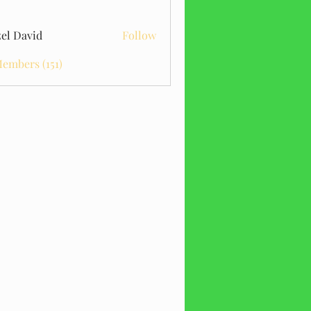
el David
Follow
Members (151)